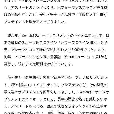
でなく、科学的なトレーニングが取り入れられてきます。
なかで
も、アスリートのカラダづくり、パフォーマンスアップと栄養摂
取の関係が注目され、
安心・安全・高品質で、手軽に入手可能な
プロテインの要望が高まってきました。
1978年、Kentaiはスポーツサプリメントのパイオニアとして、
日
本で最初のスポーツ用プロテイン「パワープロテイン1000」を発
売。
プレーンとココア味の2種類で1㎏入り5,000円でした。
また、
同年、トレーニングと栄養の情報誌「Kentaiニュース」の第1号を
発行し、現在まで定期刊行が続いています。
その後も、業界初の大容量プロテインや、アミノ酸サプリメン
ト、
CFM製法のホエイプロテイン、クレアチンなど、
その時代の
最先端のサプリメントを商品化してきました。
Kentaiはスポーツサ
プリメントのパイオニアとして、長年の歴史で培った経験をいか
し、
アスリートをはじめ、健康で快適なライフスタイルを追求す
るスポーツ愛好者へ向け、
回復、燃焼、持久、筋力に効果のある