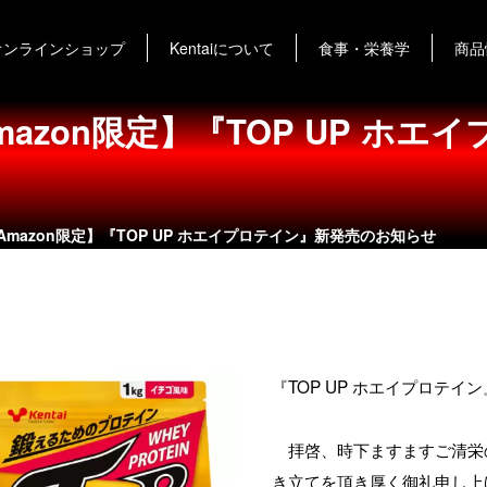
オンラインショップ
Kentaiについて
食事・栄養学
商品
Amazon限定】『TOP UP ホ
ップ・Amazon限定】『TOP UP ホエイプロテイン』新発売のお知らせ
『TOP UP ホエイプロテイ
拝啓、時下ますますご清栄
き立てを頂き厚く御礼申し上